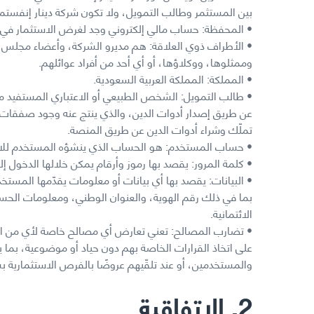
بين المستثمر وطالب التمويل، ولا تكون شركة دينار إنفستمن
• المحفظة: حساب مالي إلكتروني وجد لغرض الاستثمار في 
• الأطراف ذوي العلاقة: هم مديرو الشركة، وأعضاء مجلس إ
وممثلوها، ووكلاؤها، أو أي أحد من أفراد عوائلهم.
• المملكة: المملكة العربية السعودية.
• طالب التمويل: الشخص الطبيعي أو الاعتباري المستفيد من
عن طريق إصدار أدوات الدين، والذي ينتج عنه وجود صفقات 
تملّك وشراء أدوات الدين عن طريق المنصة.
• حساب المستخدم: هو الحساب الذي ينشؤه المستخدم للا
• كلمة المرور: يقصد بها رموز وأرقام يمكن خلالها الدخول
• البيانات: يقصد بها أي بيانات أو معلومات يقدّمها المست
بما في ذلك رقم الهوية، والعنوان الوطني، ومعلومات الحس
الائتمانية.
• تضارب المصالح: تعني تعارض أي مصالح خاصة لأي من الأط
على اتخاذ القرارات الخاصة بهم دون حياد أو موضوعية، بما 
والمستخدمين، أو عند تلقّيهم عروضًا بالفرص الاستثمارية
2. الاتفاقية