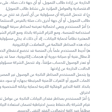
الخارجة عن إرادة طالب التمويل، أو أي جهة ذات صلة، على س
الاقتصادية والعوامل المؤثرة على نشاط طالب التمويل).
ج) لا تتحمل الشركة أي مسؤولية عن أي أضرار قد تنتج عن 
طالب التمويل، أو أي جهة أخرى ذات صلة بالفرص الاستثماري
د) أقرّ المستخدم ويعي احتمالية تعرضه لمخاطر سرقة الهوية أ
استخدامه للمنصة، ومع التزام الشركة باتخاذ ومع التزام الشركة 
المعتبرة نظاماً لحماية البيانات، إلا أن ذلك لا يخلي مسؤول
تجاه هذه المخاطر القائمة في التعاملات الإلكترونية.
ه) أحيط المستخدم علماً بأن المنصة قد تخضع لانقطاع الخد
لأعطال فنية أو صيانة دورية أو هجمات إلكترونية، مما قد يترت
أو تعذر الوصول للحساب مؤقتاً، ولا تتحمل الشركة مسؤولية 
الحالات الخارجة عن إرادتها.
و) يتحمل المستخدم المخاطر الناتجة عن الوصول غير المصرح 
كلمات المرور أو الثغرات الأمنية المرتبطة بجهازه أو سوء حف
باتخاذ كافة التدابير الوقائية اللازمة لحماية بياناته الشخصية 
اختراق.
ز) أقرّ المستخدم بمخاطر فقدان البيانات الناتجة عن عوامل ت
قيام الشركة بالاحتفاظ بنسخ احتياطية لضمان استعادة البيانا
مطلقاً ضد كافة احتمالات الفقد التقني الجسيم.