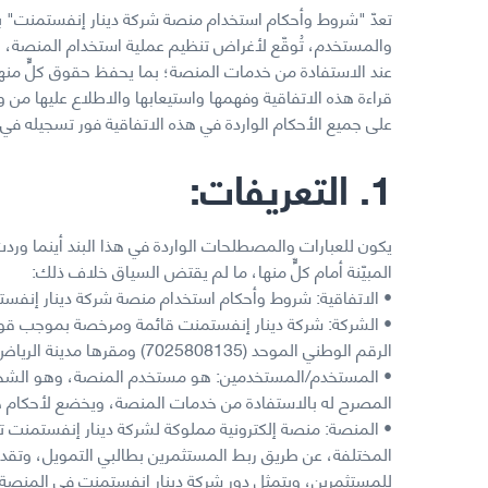
تعدّ "شروط وأحكام استخدام منصة شركة دينار إنفستمنت" بمث
والمستخدم، تُوقّع لأغراض تنظيم عملية استخدام المنصة، 
عند الاستفادة من خدمات المنصة؛ بما يحفظ حقوق كلٍّ منهم
قراءة هذه الاتفاقية وفهمها واستيعابها والاطلاع عليها من
على جميع الأحكام الواردة في هذه الاتفاقية فور تسجيله في
1. التعريفات:
يكون للعبارات والمصطلحات الواردة في هذا البند أينما وردت
المبيّنة أمام كلٍّ منها، ما لم يقتض السياق خلاف ذلك:
• الاتفاقية: شروط وأحكام استخدام منصة شركة دينار إنفس
• الشركة: شركة دينار إنفستمنت قائمة ومرخصة بموجب قوان
الرقم الوطني الموحد (7025808135) ومقرها مدينة الرياض.
• المستخدم/المستخدمين: هو مستخدم المنصة، وهو الشخص
المصرح له بالاستفادة من خدمات المنصة، ويخضع لأحكام هذ
• المنصة: منصة إلكترونية مملوكة لشركة دينار إنفستمنت تو
المختلفة، عن طريق ربط المستثمرين بطالبي التمويل، وتقد
للمستثمرين، ويتمثل دور شركة دينار إنفستمنت في المنصة ب