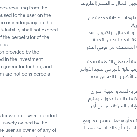
بيل المثال لا الحصر (الظروف
ges resulting from the
aused to the user on the
معلومات خاطئة مقدمة من
nce or inadequacy on the
ة.
 liability shall not exceed
و الاحتيال الإلكتروني عند
of the perpetrator of the
باتخاذ التدابير الأمنية
ions.
ية المستخدم من توخي الحذر
on provided by the
ed in the investment
مة أو تعطل الأنظمة نتيجة
a guarantor for him, and
ب عليه تأخير في تنفيذ الأوامر
rm are not considered a
الأضرار الناتجة عن هذه
به لحسابه نتيجة اختراق
ظه لبيانات الدخول، ويلتزم
وإبلاغ الشركة فوراً عن أي
 for which it was intended.
قنية أو هجمات سيبرانية، ومع
clusively owned by the
ت، إلا أن ذلك لا يعد ضماناً
he user an owner of any of
n light of the applicable