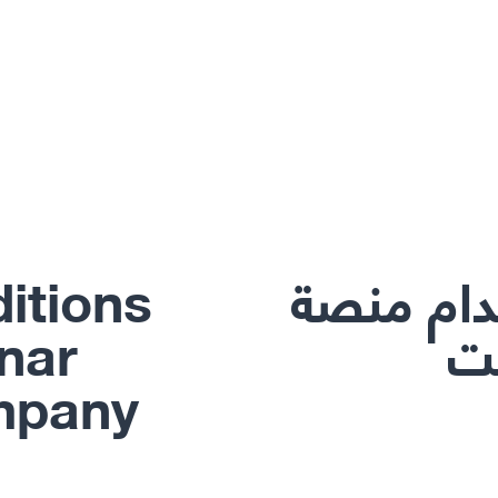
دام منصة
itions
نت
inar
mpany