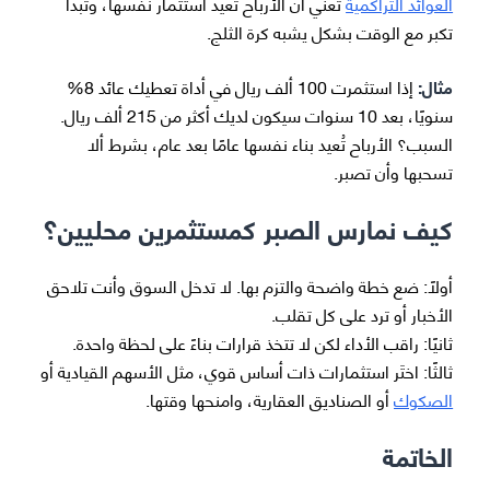
العوائد التراكمية
تعني أن الأرباح تعيد استثمار نفسها، وتبدأ
تكبر مع الوقت بشكل يشبه كرة الثلج.
مثال:
إذا استثمرت 100 ألف ريال في أداة تعطيك عائد 8%
سنويًا، بعد 10 سنوات سيكون لديك أكثر من 215 ألف ريال.
السبب؟ الأرباح تُعيد بناء نفسها عامًا بعد عام، بشرط ألا
تسحبها وأن تصبر.
كيف نمارس الصبر كمستثمرين محليين؟
أولًا: ضع خطة واضحة والتزم بها. لا تدخل السوق وأنت تلاحق
الأخبار أو ترد على كل تقلب.
ثانيًا: راقب الأداء لكن لا تتخذ قرارات بناءً على لحظة واحدة.
ثالثًا: اختَر استثمارات ذات أساس قوي، مثل الأسهم القيادية أو
الصكوك
أو الصناديق العقارية، وامنحها وقتها.
الخاتمة