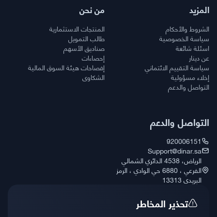
المزيد
من نحن
الشروط والأحكام
المنتجات الاستثمارية
سياسة الخصوصية
طالب التمويل
اسئلة شائعة
صناديق الأسهم
عن دينار
إحصاءات
سياسة التقييم الائتماني
إفصاحات هيئة السوق المالية
إخلاء مسؤولية
الشكاوى
التواصل والدعم
التواصل والدعم
920006151
Support@dinar.sa
الرياض، 4538 الدائري الشمالي
الفرعي ، 6880 حي الوادي ، الرمز
البريدي 13313
تحذیر المخاطر