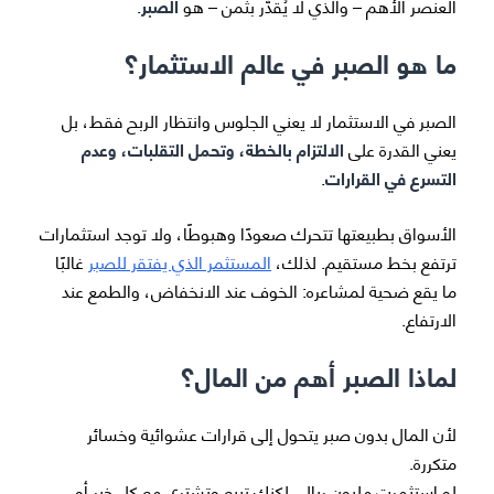
العنصر الأهم – والذي لا يُقدّر بثمن – هو
الصبر
.
ما هو الصبر في عالم الاستثمار؟
الصبر في الاستثمار لا يعني الجلوس وانتظار الربح فقط، بل
يعني القدرة على
الالتزام بالخطة، وتحمل التقلبات، وعدم
التسرع في القرارات
.
الأسواق بطبيعتها تتحرك صعودًا وهبوطًا، ولا توجد استثمارات
ترتفع بخط مستقيم. لذلك،
المستثمر الذي يفتقر للصبر
غالبًا
ما يقع ضحية لمشاعره: الخوف عند الانخفاض، والطمع عند
الارتفاع.
لماذا الصبر أهم من المال؟
لأن المال بدون صبر يتحول إلى قرارات عشوائية وخسائر
متكررة.
لو استثمرت مليون ريال، لكنك تبيع وتشتري مع كل خبر أو