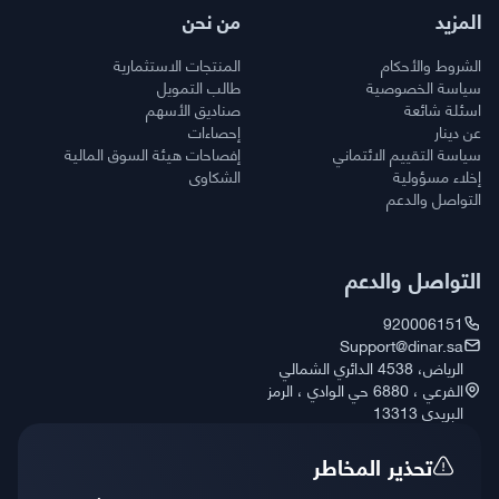
المزيد
من نحن
الشروط والأحكام
المنتجات الاستثمارية
سياسة الخصوصية
طالب التمويل
اسئلة شائعة
صناديق الأسهم
عن دينار
إحصاءات
سياسة التقييم الائتماني
إفصاحات هيئة السوق المالية
إخلاء مسؤولية
الشكاوى
التواصل والدعم
التواصل والدعم
920006151
Support@dinar.sa
الرياض، 4538 الدائري الشمالي
الفرعي ، 6880 حي الوادي ، الرمز
البريدي 13313
تحذیر المخاطر