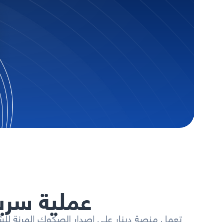
عملية سري
تعمل منصة دينار على إصدار الصكوك المرنة للشرك