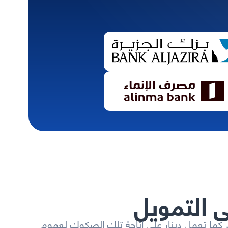
 التمويل
ا، كما تعمل دينار على إتاحة تلك الصكوك لعموم