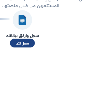
المستثمرين من خلال منصتها، و
سجل وارفق بياناتك
سجل الآن